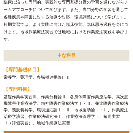
臨床に沿った専門的、実践的な専門基礎分野の学習を通しながらチ
ームアプローチについて学びます。また、専門分野の学習を通して
各種疾患や障害に対する治療や対応、環境調整について学びます。
短期実習では、より実践に向けた臨床技能、臨床思考過程を身につ
けます。地域作業療法実習では地域における作業療法実践を学びま
す。
主な科目
【専門基礎科目】
栄養学、薬理学、多職種連携論I・II
【専門科目】
基礎作業学実習Ⅲ、作業分析論Ⅱ、各身体障害作業療法学、高次脳
機障害作業療法学、精神障害作業療法学Ⅰ・Ⅱ、発達障害作業療法
学、義肢装具学、環境適応論Ⅰ・Ⅱ、地域援助論Ⅰ・Ⅱ、作業療法
治療学演習、作業療法研究法Ⅰ、作業療法管理学Ⅰ、短期実習
Ⅱ（評価実習）、地域作業療法実習