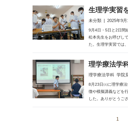
生理学実習
未分類
|
2025年9月
9月4日・5日と2日
松本先生をお呼びし
た。生理学実習では、
理学療法学
理学療法学科
学院
8月23日㈯に理学療
徴や模擬講義などを
した。ありがとうご
1