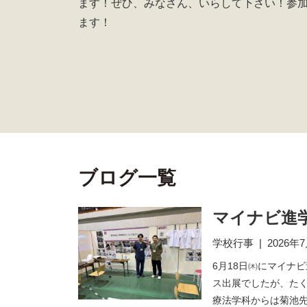
ます！ぜひ、みなさん、いらして下さい！参
ます！
ブログ一覧
マイナビ進学
学校行事
|
2026年
6月18日㈭にマイナ
ス出展でしたが、た
療法学科からは菊池先