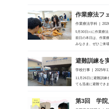
作業療法フ
作業療法学科
|
20
5月30日㈯に作業療
前日の本日は、作業療
みなさま、ぜひご来
避難訓練を
学校行事
|
2025年
11月26日に避難訓
ても迅速に避難でき
第3回 学