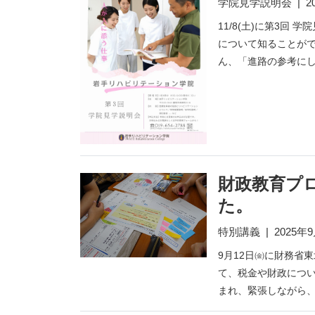
学院見学説明会
|
2
11/8(土)に第3回
について知ることが
ん、「進路の参考にし
財政教育プ
た。
特別講義
|
2025年
9月12日㈮に財務省
て、税金や財政につい
まれ、緊張しながら、